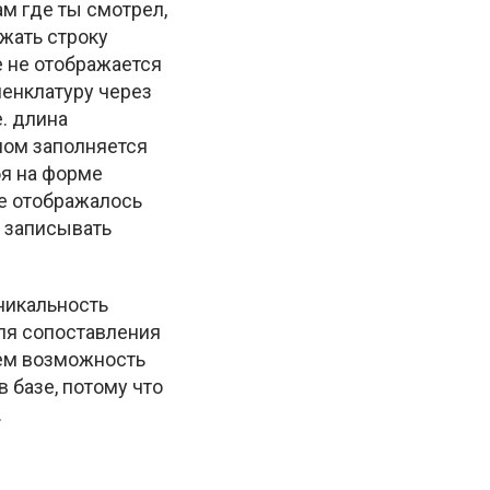
ам где ты смотрел,
жать строку
е не отображается
менклатуру через
е. длина
мом заполняется
я на форме
е отображалось
т записывать
никальность
ля сопоставления
чем возможность
 базе, потому что
.