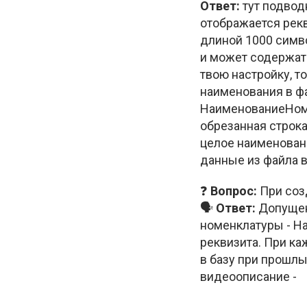
Ответ:
тут подвод
отображается рек
длиной 1000 симво
и может содержать
твою настройку, т
наименования в ф
НаименованиеНоме
обрезанная строк
целое наименовани
данные из файла 
❓
Вопрос:
При соз
🗣
Ответ:
Допущен
номенклатуры - Н
реквизита. При ка
в базу при прошлы
видеоописание -