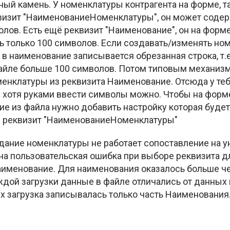
ный камень. У номенклатуры контрагента на форме, т
визит "НаименованиеНоменклатуры", он может содер
лов. Есть ещё реквизит "Наименование", он на форм
 только 100 символов. Если создавать/изменять но
о в наименование записывается обрезанная строка, т.
айле больше 100 символов. Потом типовым механиз
нклатуры из реквизита Наименование. Отсюда у теб
а хотя руками ввести символы можно. Чтобы на форм
е из файла нужно добавить настройку которая буде
в реквизит "НаименованиеНоменклатуры"
дание номенклатуры не работает сопоставление на у
а пользовательская ошибка при выборе реквизита д
аименование. Для наименования оказалось больше 
ждой загрузки данные в файле отличались от данных в
х загрузка записывалась только часть Наименования