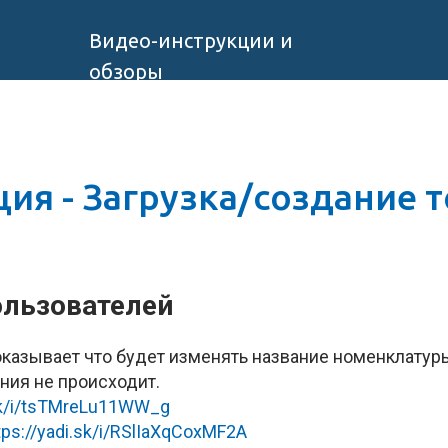
Видео-инструкции и
обзоры
ия - Загрузка/создание 
ользователей
казывает что будет изменять название номенклатуры
ния не происходит.
.sk/i/tsTMreLu11WW_g
tps://yadi.sk/i/RSlIaXqCoxMF2A