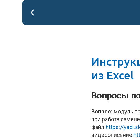
Инструкц
из Excel
Вопросы п
Вопрос:
модуль по
при работе измене
файл
https://yadi
видеоописание
ht