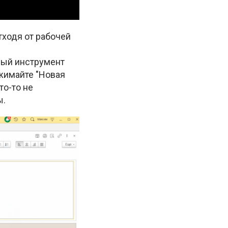
тходя от рабочей
бный инструмент
жимайте "Новая
то-то не
ы.