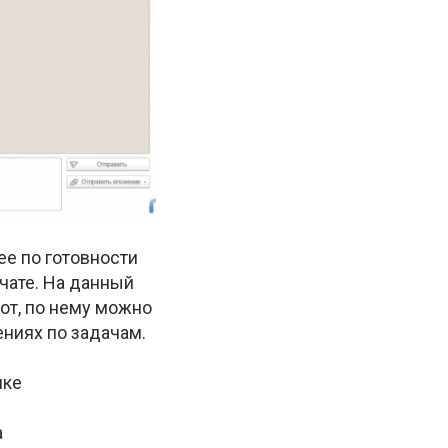
ее по готовности
 чате. На данный
от, по нему можно
ниях по задачам.
лке
а